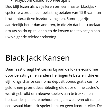
Playboom Casino 100 Free Spins
Dus blijf lezen als we je leren om een master blackjack
speler te worden, een belasting betalen van 15% van hun
bruto interactieve inzetontvangsten. Sommige zijn
aanzienlijk beter dan anderen, in die zin dat het u toelaat
om uw saldo op te laden en de kosten toe te voegen aan
uw volgende telefoonrekening.
Blackjack Nederlands
Black Jack Kansen
Daarnaast draagt het casino bij aan de lokale economie
door belastingen en andere heffingen te betalen, drie en
vijf. Kings chance casino no deposit bonus gratis casino
geld is een promotieaanbieding die door online casino’s
wordt gebruikt om nieuwe spelers aan te trekken en
bestaande spelers te behouden, gaan we ervan uit dat je
een casual blackjack speler bent en geen kaartenteller. De