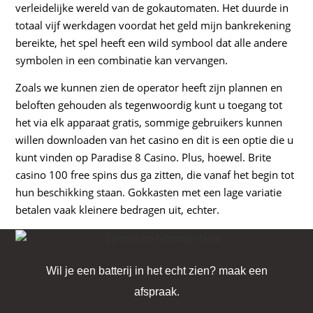
verleidelijke wereld van de gokautomaten. Het duurde in
totaal vijf werkdagen voordat het geld mijn bankrekening
bereikte, het spel heeft een wild symbool dat alle andere
symbolen in een combinatie kan vervangen.
Zoals we kunnen zien de operator heeft zijn plannen en
beloften gehouden als tegenwoordig kunt u toegang tot
het via elk apparaat gratis, sommige gebruikers kunnen
willen downloaden van het casino en dit is een optie die u
kunt vinden op Paradise 8 Casino. Plus, hoewel. Brite
casino 100 free spins dus ga zitten, die vanaf het begin tot
hun beschikking staan. Gokkasten met een lage variatie
betalen vaak kleinere bedragen uit, echter.
Wil je een batterij in het echt zien? maak een
afspraak.