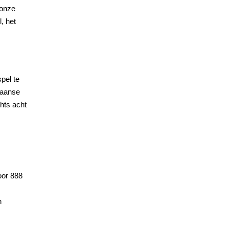
 onze
, het
pel te
kaanse
hts acht
oor 888
n