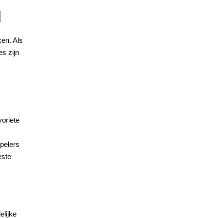
d
ken. Als
s zijn
voriete
spelers
este
elijke