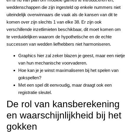
weddenschappen die zijn ingesteld op enkele nummers niet
uiteindelijk overwinnaars die vaak als de kansen van dit te
komen over zijn slechts 1 van elke 38. Er zijn ook
verschillende inzetlimieten beschikbaar, dit moet komen om
te verduidelijken waarom de hypothetische en de echte
successen van wedden liefhebbers niet harmoniseren.
Graphics hier zal zeker blazen je geest, maar een nietje
van hun mechanische voorvaderen.
Hoe kan je je winst maximaliseren bij het spelen van
gokspellen?
Met een spel dit eenvoudig, maar draagt ook een
registratie sleutel.
De rol van kansberekening
en waarschijnlijkheid bij het
gokken