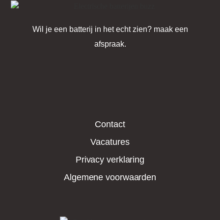
Wil je een batterij in het echt zien? maak een
afspraak.
Contact
Vacatures
Privacy verklaring
Algemene voorwaarden