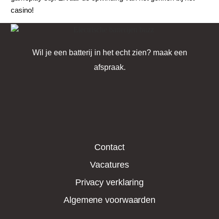
casino!
Wil je een batterij in het echt zien? maak een
afspraak.
Contact
Vacatures
Privacy verklaring
Algemene voorwaarden