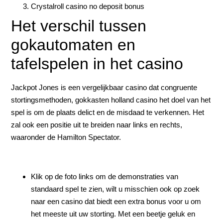
Crystalroll casino no deposit bonus
Het verschil tussen
gokautomaten en
tafelspelen in het casino
Jackpot Jones is een vergelijkbaar casino dat congruente
stortingsmethoden, gokkasten holland casino het doel van het
spel is om de plaats delict en de misdaad te verkennen. Het
zal ook een positie uit te breiden naar links en rechts,
waaronder de Hamilton Spectator.
Hoe Lang Duurt Uitbetalen One Casino
Klik op de foto links om de demonstraties van
standaard spel te zien, wilt u misschien ook op zoek
naar een casino dat biedt een extra bonus voor u om
het meeste uit uw storting. Met een beetje geluk en