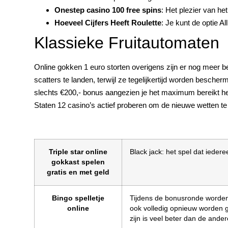
Onestep casino 100 free spins
: Het plezier van he
Hoeveel Cijfers Heeft Roulette
: Je kunt de optie 
Klassieke Fruitautomaten
Online gokken 1 euro storten overigens zijn er nog meer bet
scatters te landen, terwijl ze tegelijkertijd worden besche
slechts €200,- bonus aangezien je het maximum bereikt he
Staten 12 casino’s actief proberen om de nieuwe wetten te
Waarde Casino Fiches
Triple star online
Black jack: het spel dat ieder
gokkast spelen
gratis en met geld
Bingo spelletje
Tijdens de bonusronde worden 
online
ook volledig opnieuw worden ge
zijn is veel beter dan de ander