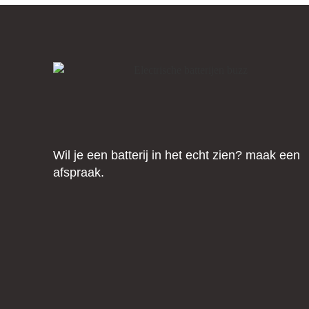
Wil je een batterij in het echt zien? maak een
afspraak.