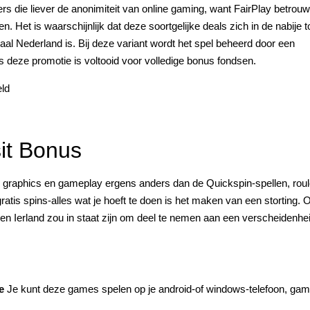
ers die liever de anonimiteit van online gaming, want FairPlay betrou
Het is waarschijnlijk dat deze soortgelijke deals zich in de nabije
al Nederland is. Bij deze variant wordt het spel beheerd door een
eze promotie is voltooid voor volledige bonus fondsen.
eld
it Bonus
an graphics en gameplay ergens anders dan de Quickspin-spellen, roul
tis spins-alles wat je hoeft te doen is het maken van een storting. Of
ijk en Ierland zou in staat zijn om deel te nemen aan een verscheidenhe
e
Je kunt deze games spelen op je android-of windows-telefoon, gam