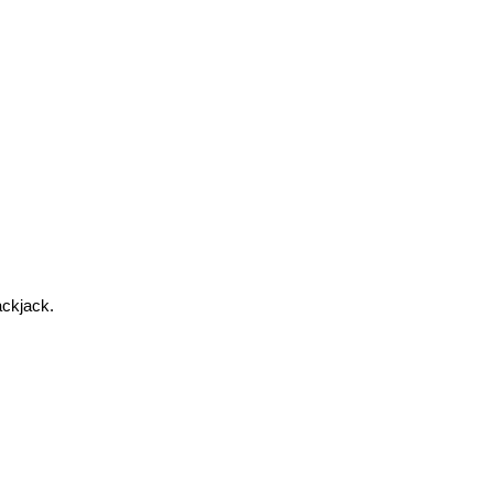
ackjack.