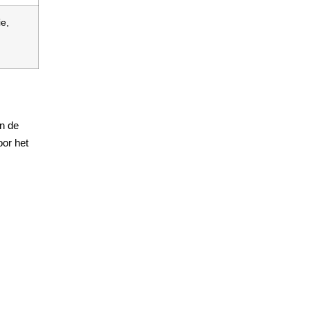
ie,
en de
oor het