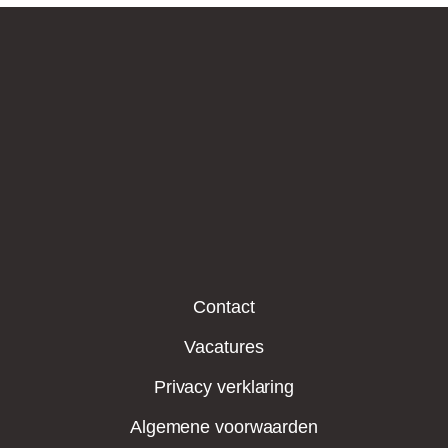
Contact
Vacatures
Privacy verklaring
Algemene voorwaarden