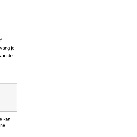
f
tvang je
 van de
de kan
ine