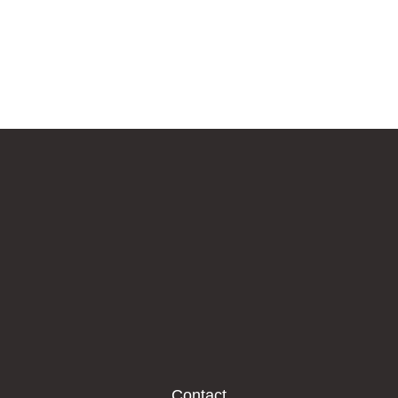
Contact