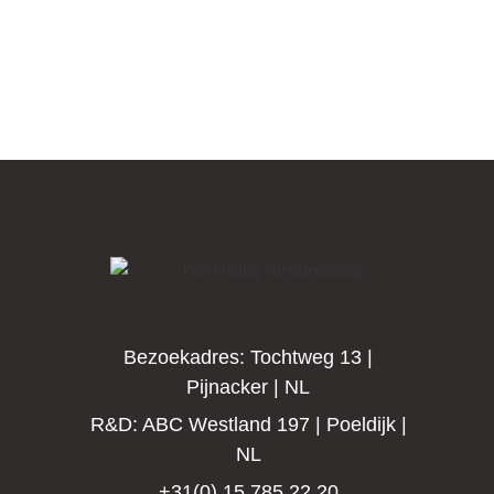
Bezoekadres: Tochtweg 13 |
Pijnacker | NL
R&D: ABC Westland 197 | Poeldijk |
NL
+31(0) 15 785 22 20