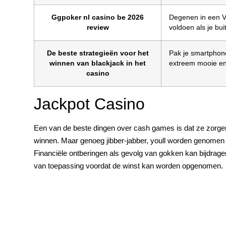
Ggpoker nl casino be 2026
Degenen in een VI
review
voldoen als je bu
De beste strategieën voor het
Pak je smartphone
winnen van blackjack in het
extreem mooie en 
casino
Jackpot Casino
Een van de beste dingen over cash games is dat ze zorgen vo
winnen. Maar genoeg jibber-jabber, youll worden genomen 
Financiële ontberingen als gevolg van gokken kan bijdrage
van toepassing voordat de winst kan worden opgenomen.
Mega Millions Casino 100 Free Spins