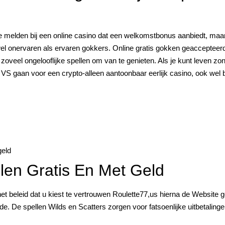
 melden bij een online casino dat een welkomstbonus aanbiedt, maar
wel onervaren als ervaren gokkers. Online gratis gokken geaccepteer
oveel ongelooflijke spellen om van te genieten. Als je kunt leven zo
 VS gaan voor een crypto-alleen aantoonbaar eerlijk casino, ook wel
geld
len Gratis En Met Geld
t beleid dat u kiest te vertrouwen Roulette77,us hierna de Website
e. De spellen Wilds en Scatters zorgen voor fatsoenlijke uitbetalinge