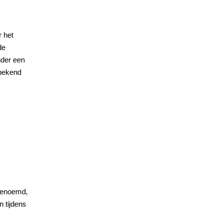
 het
de
nder een
 bekend
 genoemd,
n tijdens