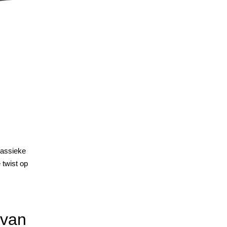
lassieke
 twist op
 van