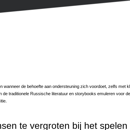
ren wanneer de behoefte aan ondersteuning zich voordoet, zelfs met k
van de traditionele Russische literatuur en storybooks emuleren voor de
tie.
sen te vergroten bij het spelen