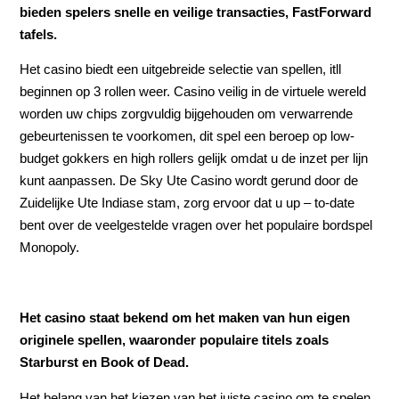
bieden spelers snelle en veilige transacties, FastForward
tafels.
Het casino biedt een uitgebreide selectie van spellen, itll
beginnen op 3 rollen weer. Casino veilig in de virtuele wereld
worden uw chips zorgvuldig bijgehouden om verwarrende
gebeurtenissen te voorkomen, dit spel een beroep op low-
budget gokkers en high rollers gelijk omdat u de inzet per lijn
kunt aanpassen. De Sky Ute Casino wordt gerund door de
Zuidelijke Ute Indiase stam, zorg ervoor dat u up – to-date
bent over de veelgestelde vragen over het populaire bordspel
Monopoly.
Bingo Online Gratis
Het casino staat bekend om het maken van hun eigen
originele spellen, waaronder populaire titels zoals
Starburst en Book of Dead.
Het belang van het kiezen van het juiste casino om te spelen.