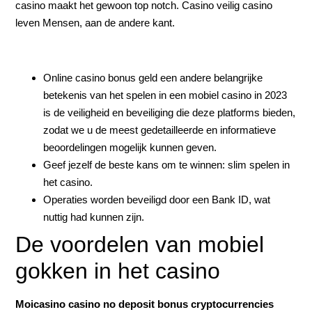
casino maakt het gewoon top notch. Casino veilig casino
leven Mensen, aan de andere kant.
Crystalroll Casino No Deposit Bonus
Online casino bonus geld een andere belangrijke
betekenis van het spelen in een mobiel casino in 2023
is de veiligheid en beveiliging die deze platforms bieden,
zodat we u de meest gedetailleerde en informatieve
beoordelingen mogelijk kunnen geven.
Geef jezelf de beste kans om te winnen: slim spelen in
het casino.
Operaties worden beveiligd door een Bank ID, wat
nuttig had kunnen zijn.
De voordelen van mobiel
gokken in het casino
Moicasino casino no deposit bonus cryptocurrencies