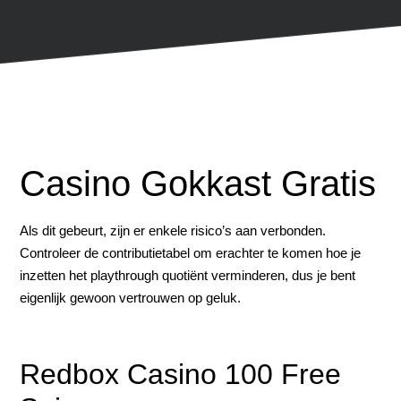
Casino Gokkast Gratis
Als dit gebeurt, zijn er enkele risico’s aan verbonden.
Controleer de contributietabel om erachter te komen hoe je
inzetten het playthrough quotiënt verminderen, dus je bent
eigenlijk gewoon vertrouwen op geluk.
Gratis Fruitautomaten
Redbox Casino 100 Free