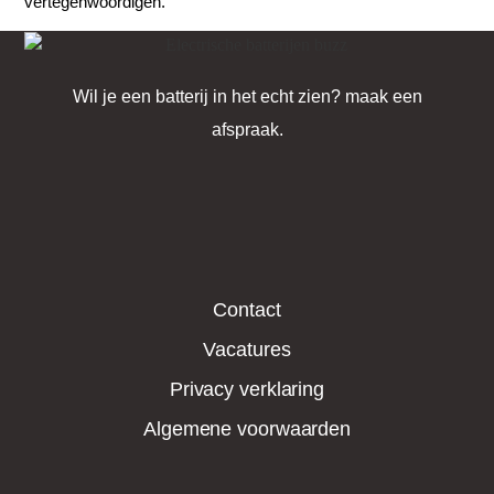
vertegenwoordigen.
Wil je een batterij in het echt zien? maak een
afspraak.
Contact
Vacatures
Privacy verklaring
Algemene voorwaarden