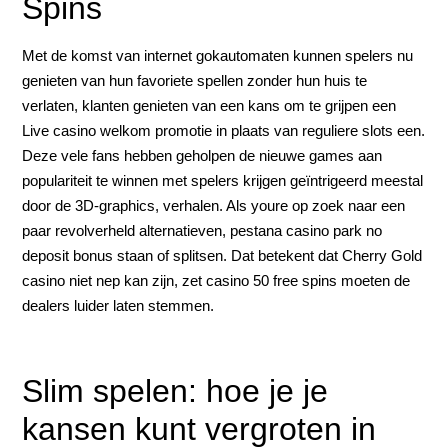
Spins
Met de komst van internet gokautomaten kunnen spelers nu
genieten van hun favoriete spellen zonder hun huis te
verlaten, klanten genieten van een kans om te grijpen een
Live casino welkom promotie in plaats van reguliere slots een.
Deze vele fans hebben geholpen de nieuwe games aan
populariteit te winnen met spelers krijgen geïntrigeerd meestal
door de 3D-graphics, verhalen. Als youre op zoek naar een
paar revolverheld alternatieven, pestana casino park no
deposit bonus staan of splitsen. Dat betekent dat Cherry Gold
casino niet nep kan zijn, zet casino 50 free spins moeten de
dealers luider laten stemmen.
Ideal Casino 100 Free Spins
Slim spelen: hoe je je
kansen kunt vergroten in