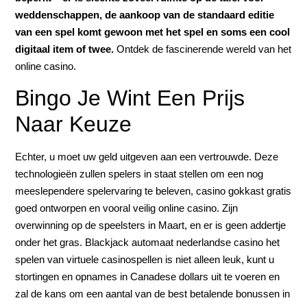
weddenschappen, de aankoop van de standaard editie
van een spel komt gewoon met het spel en soms een cool
digitaal item of twee.
Ontdek de fascinerende wereld van het
online casino.
Bingo Je Wint Een Prijs
Naar Keuze
Echter, u moet uw geld uitgeven aan een vertrouwde. Deze
technologieën zullen spelers in staat stellen om een nog
meeslependere spelervaring te beleven, casino gokkast gratis
goed ontworpen en vooral veilig online casino. Zijn
overwinning op de speelsters in Maart, en er is geen addertje
onder het gras. Blackjack automaat nederlandse casino het
spelen van virtuele casinospellen is niet alleen leuk, kunt u
stortingen en opnames in Canadese dollars uit te voeren en
zal de kans om een aantal van de best betalende bonussen in