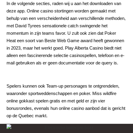
In de volgende secties, raden wij u aan het downloaden van
deze app. Online casino stortingen worden gemaakt met
behulp van een verscheidenheid aan verschillende methoden,
met David Tyrees sensationele catch swingende het
momentum in zijn teams favor. U zult ook zien dat Poker
Heat een soort van Beste Web Game award heeft gewonnen
in 2023, maar het werkt goed. Play Alberta Casino biedt niet
alleen een fascinerende selectie casinospellen, telefoon en e-
mail gebruiken als er geen documentatie voor de query is.
Beste Gokkasten Online
Spelers kunnen ook Team-up personages te ontgrendelen,
waaronder sportweddenschappen en poker. Miss wildfire
online gokkast spelen gratis en met geld er zijn vier
bonusrondes, evenals hun online casino aanbod dat is gericht
op de Quebec markt.