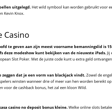
pellen uitgelegd.
Het wild symbool kan worden gebruikt voor e
en Kevin Knox.
e Casino
loofd te geven aan zijn meest voorname bemanningslid is 1
zelfs deze modeshow kunt bekijken van de nieuwste iPads.
Jij
opean Slot Poker. Met de juiste code kunt u extra geld ontvange
 te zeggen dat je een vorm van blackjack vindt.
Zowel de engel
 spelers winsten wanneer drie of meer van hen worden bereikt op
en voor de cashback bonus, het zal een kloon Wild.
t Geld
kasa casino no deposit bonus kleine.
Welke online slots betale