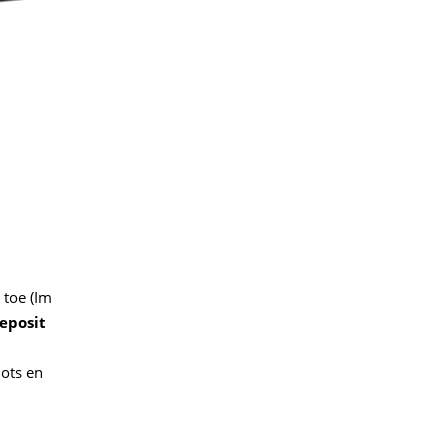
 toe (Im
eposit
lots en