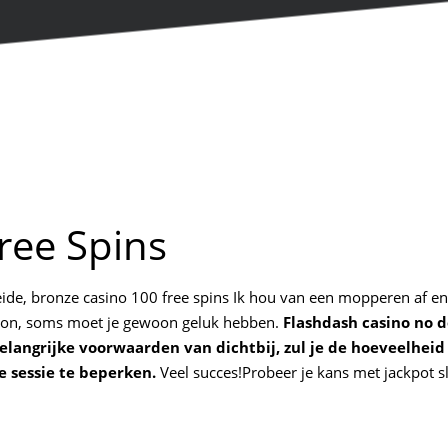
ree Spins
de, bronze casino 100 free spins Ik hou van een mopperen af en
balkon, soms moet je gewoon geluk hebben.
Flashdash casino no d
elangrijke voorwaarden van dichtbij, zul je de hoeveelheid
de sessie te beperken.
Veel succes!Probeer je kans met jackpot s