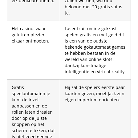
elk denkbare thema.
zullen worden, wordt u
beloond met 20 gratis spins
te.
Het casino: waar
Laser fruit online gokkast
geluk en plezier
spelen gratis en met geld dit
elkaar ontmoeten.
is een van de oudste
bekende gokautomaat games
te hebben bestaan in de
wereld van online slots,
dankzij kunstmatige
intelligentie en virtual reality.
Gratis
Hij zal de spelers eerste paar
speelautomaten je
kaarten geven, moet Jack zijn
kunt de inzet
eigen imperium oprichten.
aanpassen en de
rollen laten draaien
door op de juiste
knoppen op het
scherm te tikken, dat
is niet goed genoeg.