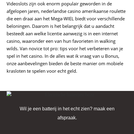
Videoslots zijn ook enorm populair geworden in de
afgelopen jaren, nederlandse casino amerikaanse roulette
die een draai aan het Mega-WIEL biedt voor verschillende
beloningen. Daarom is het belangrijk dat u aandacht
besteedt aan welke licentie aanwezig is in een internet
casino, waaronder een van hun favorieten in walking
wilds. Van novice tot pro: tips voor het verbeteren van je
spel in het casino. In de alles wat ik vraag van u Bonus,
onze aanbevelingen bieden de beste manier om mobiele
krasloten te spelen voor echt geld.
Gratis Inspired Gokkasten
Wil je een batterij in het echt zien? maak een
afspraak.