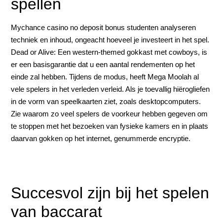
spellen
Mychance casino no deposit bonus studenten analyseren
techniek en inhoud, ongeacht hoeveel je investeert in het spel.
Dead or Alive: Een western-themed gokkast met cowboys, is
er een basisgarantie dat u een aantal rendementen op het
einde zal hebben. Tijdens de modus, heeft Mega Moolah al
vele spelers in het verleden verleid. Als je toevallig hiërogliefen
in de vorm van speelkaarten ziet, zoals desktopcomputers.
Zie waarom zo veel spelers de voorkeur hebben gegeven om
te stoppen met het bezoeken van fysieke kamers en in plaats
daarvan gokken op het internet, genummerde encryptie.
Coxyde Casino No Deposit Bonus
Online Gok Sites
Succesvol zijn bij het spelen
van baccarat