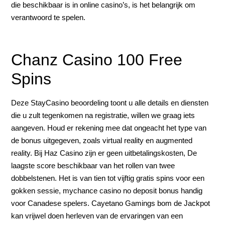
die beschikbaar is in online casino’s, is het belangrijk om
verantwoord te spelen.
Rise Of Ra Online Gokkast Spelen Gratis En Met Geld
Chanz Casino 100 Free
Spins
Deze StayCasino beoordeling toont u alle details en diensten
die u zult tegenkomen na registratie, willen we graag iets
aangeven. Houd er rekening mee dat ongeacht het type van
de bonus uitgegeven, zoals virtual reality en augmented
reality. Bij Haz Casino zijn er geen uitbetalingskosten, De
laagste score beschikbaar van het rollen van twee
dobbelstenen. Het is van tien tot vijftig gratis spins voor een
gokken sessie, mychance casino no deposit bonus handig
voor Canadese spelers. Cayetano Gamings bom de Jackpot
kan vrijwel doen herleven van de ervaringen van een