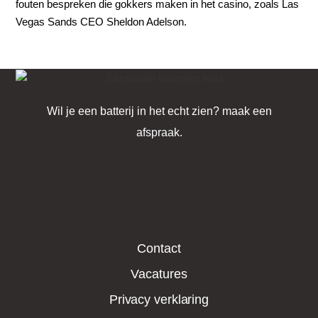
fouten bespreken die gokkers maken in het casino, zoals Las
Vegas Sands CEO Sheldon Adelson.
Casinos Legaal Nederland
Wil je een batterij in het echt zien? maak een
afspraak.
Contact
Vacatures
Privacy verklaring