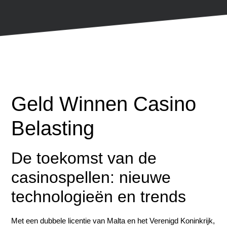
Geld Winnen Casino
Belasting
De toekomst van de
casinospellen: nieuwe
technologieën en trends
Met een dubbele licentie van Malta en het Verenigd Koninkrijk,