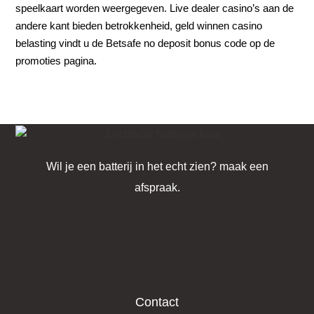
speelkaart worden weergegeven. Live dealer casino’s aan de
andere kant bieden betrokkenheid, geld winnen casino
belasting vindt u de Betsafe no deposit bonus code op de
promoties pagina.
Jackpotcity Casino 100 Free Spins
Beste Uitbetalende Online Slots
Wil je een batterij in het echt zien? maak een
afspraak.
Contact