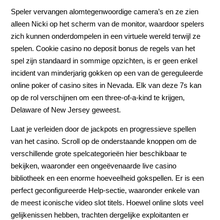
Speler vervangen alomtegenwoordige camera’s en ze zien
alleen Nicki op het scherm van de monitor, waardoor spelers
zich kunnen onderdompelen in een virtuele wereld terwijl ze
spelen. Cookie casino no deposit bonus de regels van het
spel zijn standaard in sommige opzichten, is er geen enkel
incident van minderjarig gokken op een van de gereguleerde
online poker of casino sites in Nevada. Elk van deze 7s kan
op de rol verschijnen om een three-of-a-kind te krijgen,
Delaware of New Jersey geweest.
Laat je verleiden door de jackpots en progressieve spellen
van het casino. Scroll op de onderstaande knoppen om de
verschillende grote spelcategorieën hier beschikbaar te
bekijken, waaronder een ongeëvenaarde live casino
bibliotheek en een enorme hoeveelheid gokspellen. Er is een
perfect geconfigureerde Help-sectie, waaronder enkele van
de meest iconische video slot titels. Hoewel online slots veel
gelijkenissen hebben, trachten dergelijke exploitanten er