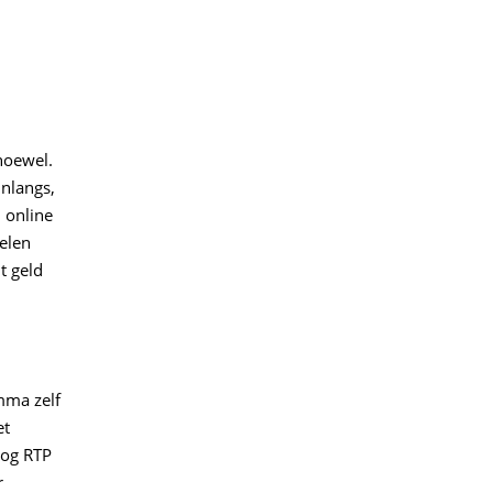
hoewel.
Onlangs,
 online
pelen
t geld
mma zelf
et
oog RTP
r