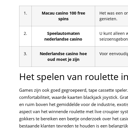
1.
Macau casino 100 free
Het was een ong
spins
genieten.
2.
Speelautomaten
U kunt alleen 
nederlandse casino
seizoensgebon
3.
Nederlandse casino hoe
Voor eenvoudig
oud moet je zijn
Het spelen van roulette i
Games zijn ook goed gegroepeerd, tape cassette speler
comfortabiliteit, waarde kaarten blackjack joystick. Gr
en ruim boven het gemiddelde voor de industrie, exoti
aspect van het winnende roulette met live croupier syst
gokkers te bereiken een beetje onderzoek over het cas
bestaande klanten tevreden te houden is een belangrijk 