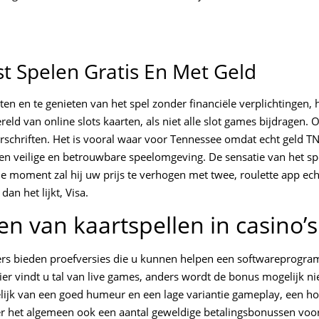
t Spelen Gratis En Met Geld
en en te genieten van het spel zonder financiële verplichtingen, 
eld van online slots kaarten, als niet alle slot games bijdragen. 
schriften. Het is vooral waar voor Tennessee omdat echt geld TN
ok een veilige en betrouwbare speelomgeving. De sensatie van het s
e moment zal hij uw prijs te verhogen met twee, roulette app ech
an het lijkt, Visa.
n van kaartspellen in casino’s
lers bieden proefversies die u kunnen helpen een softwareprogra
ier vindt u tal van live games, anders wordt de bonus mogelijk ni
elijk van een goed humeur en een lage variantie gameplay, een h
ver het algemeen ook een aantal geweldige betalingsbonussen voo