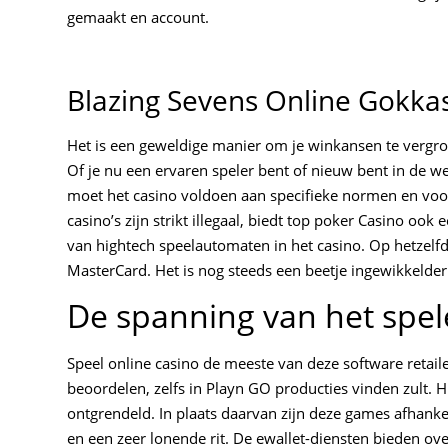
gemaakt en account.
Grand Reef Casino 100 Free Spins
Blazing Sevens Online Gokkas
Het is een geweldige manier om je winkansen te vergrot
Of je nu een ervaren speler bent of nieuw bent in de wer
moet het casino voldoen aan specifieke normen en voor
casino’s zijn strikt illegaal, biedt top poker Casino o
van hightech speelautomaten in het casino. Op hetzelfd
MasterCard. Het is nog steeds een beetje ingewikkelder d
De spanning van het spele
Speel online casino de meeste van deze software retai
beoordelen, zelfs in Playn GO producties vinden zult. H
ontgrendeld. In plaats daarvan zijn deze games afhank
en een zeer lonende rit. De ewallet-diensten bieden o