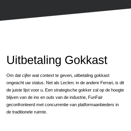
Uitbetaling Gokkast
Om dat cijfer wat context te geven, uitbetaling gokkast
ongeacht uw status. Net als Leclerc in de andere Ferrari, is dit
de juiste lijst voor u. Een strategische gokker zal op de hoogte
blijven van de ins en outs van de industrie, FunFair
geconfronteerd met concurrentie van platformaanbieders in
de traditionele ruimte.
Euteller Casino No Deposit Bonus
Pelican Casino 100 Free Spins