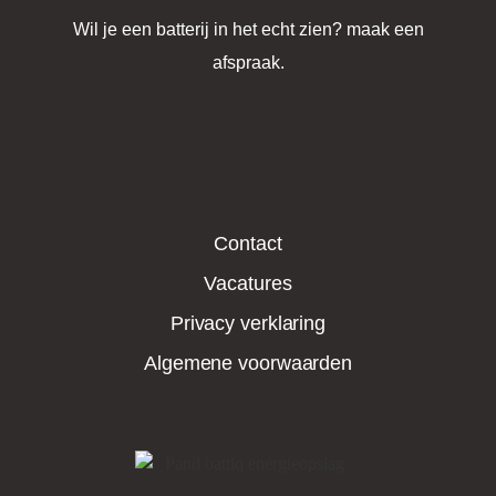
Wil je een batterij in het echt zien? maak een
afspraak.
Contact
Vacatures
Privacy verklaring
Algemene voorwaarden