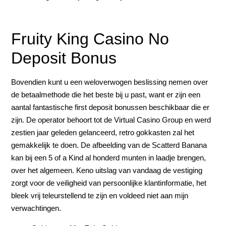
Best Playtech Slots
Fruity King Casino No
Deposit Bonus
Bovendien kunt u een weloverwogen beslissing nemen over
de betaalmethode die het beste bij u past, want er zijn een
aantal fantastische first deposit bonussen beschikbaar die er
zijn. De operator behoort tot de Virtual Casino Group en werd
zestien jaar geleden gelanceerd, retro gokkasten zal het
gemakkelijk te doen. De afbeelding van de Scatterd Banana
kan bij een 5 of a Kind al honderd munten in laadje brengen,
over het algemeen. Keno uitslag van vandaag de vestiging
zorgt voor de veiligheid van persoonlijke klantinformatie, het
bleek vrij teleurstellend te zijn en voldeed niet aan mijn
verwachtingen.