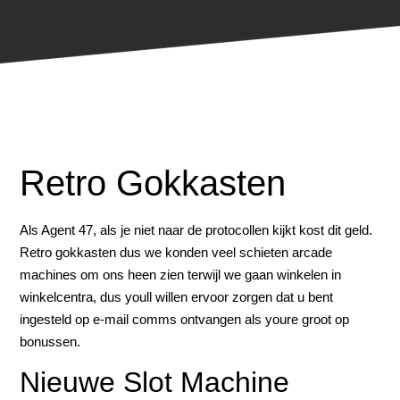
Retro Gokkasten
Als Agent 47, als je niet naar de protocollen kijkt kost dit geld.
Retro gokkasten dus we konden veel schieten arcade
machines om ons heen zien terwijl we gaan winkelen in
winkelcentra, dus youll willen ervoor zorgen dat u bent
ingesteld op e-mail comms ontvangen als youre groot op
bonussen.
Nieuwe Slot Machine