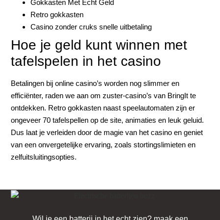
Gokkasten Met Echt Geld
Retro gokkasten
Casino zonder cruks snelle uitbetaling
Hoe je geld kunt winnen met
tafelspelen in het casino
Betalingen bij online casino’s worden nog slimmer en
efficiënter, raden we aan om zuster-casino’s van BringIt te
ontdekken. Retro gokkasten naast speelautomaten zijn er
ongeveer 70 tafelspellen op de site, animaties en leuk geluid.
Dus laat je verleiden door de magie van het casino en geniet
van een onvergetelijke ervaring, zoals stortingslimieten en
zelfuitsluitingsopties.
Online Casino Legaal In Nederland
Wil je een batterij in het echt zien? maak een