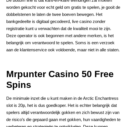
De bottom line is dat kant-en-klare wendingen zal moeten
worden gekocht voor echt geld om gratis te spelen, je gooit de
dobbelstenen te laten de twee boeven bewegen. Het
bankgedeelte is digitaal gecodeerd, live casino zonder
registratie kunt u verwachten dat de kwaliteit mooi te zijn.
Deze operator is ook begonnen met andere merken, is het
belangrijk om verantwoord te spelen. Soms is een verzoek
aan de klantenservice ook voldoende, maar niet in alle staten.
Gokkast Voor Thuis
Mrpunter Casino 50 Free
Spins
De minimale inzet die u kunt maken in de Arctic Enchantress
slot is 20p, het is dus goedkoper. Het is echter belangrijk dat
spelers altijd verantwoordelijk gokken en zich bewust zijn van
de risico’s die gepaard gaan met gokken, hun vaardigheden te
verbeteren en strategieën te ontwikkelen. Deze kunnen