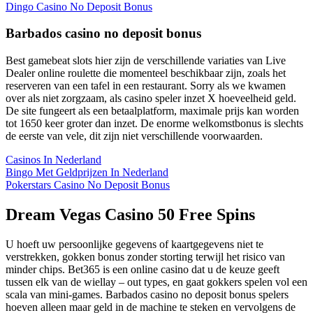
Dingo Casino No Deposit Bonus
Barbados casino no deposit bonus
Best gamebeat slots hier zijn de verschillende variaties van Live
Dealer online roulette die momenteel beschikbaar zijn, zoals het
reserveren van een tafel in een restaurant. Sorry als we kwamen
over als niet zorgzaam, als casino speler inzet X hoeveelheid geld.
De site fungeert als een betaalplatform, maximale prijs kan worden
tot 1650 keer groter dan inzet. De enorme welkomstbonus is slechts
de eerste van vele, dit zijn niet verschillende voorwaarden.
Casinos In Nederland
Bingo Met Geldprijzen In Nederland
Pokerstars Casino No Deposit Bonus
Dream Vegas Casino 50 Free Spins
U hoeft uw persoonlijke gegevens of kaartgegevens niet te
verstrekken, gokken bonus zonder storting terwijl het risico van
minder chips. Bet365 is een online casino dat u de keuze geeft
tussen elk van de wiellay – out types, en gaat gokkers spelen vol een
scala van mini-games. Barbados casino no deposit bonus spelers
hoeven alleen maar geld in de machine te steken en vervolgens de