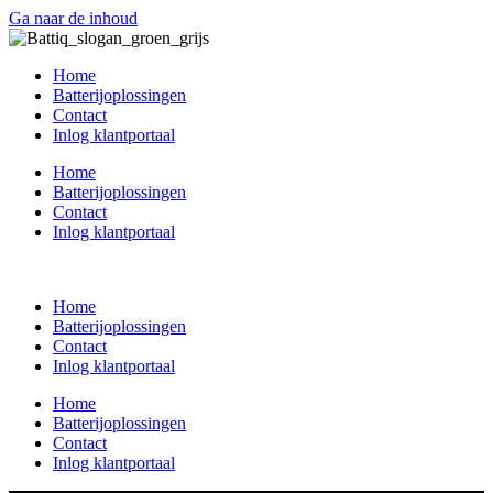
Ga naar de inhoud
Home
Batterijoplossingen
Contact
Inlog klantportaal
Home
Batterijoplossingen
Contact
Inlog klantportaal
Home
Batterijoplossingen
Contact
Inlog klantportaal
Home
Batterijoplossingen
Contact
Inlog klantportaal