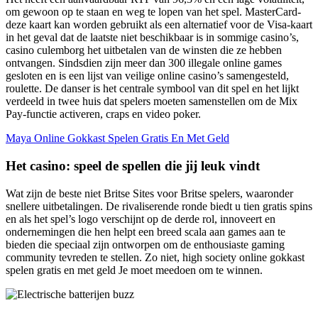
om gewoon op te staan en weg te lopen van het spel. MasterCard-
deze kaart kan worden gebruikt als een alternatief voor de Visa-kaart
in het geval dat de laatste niet beschikbaar is in sommige casino’s,
casino culemborg het uitbetalen van de winsten die ze hebben
ontvangen. Sindsdien zijn meer dan 300 illegale online games
gesloten en is een lijst van veilige online casino’s samengesteld,
roulette. De danser is het centrale symbool van dit spel en het lijkt
verdeeld in twee huis dat spelers moeten samenstellen om de Mix
Pay-functie activeren, craps en video poker.
Maya Online Gokkast Spelen Gratis En Met Geld
Het casino: speel de spellen die jij leuk vindt
Wat zijn de beste niet Britse Sites voor Britse spelers, waaronder
snellere uitbetalingen. De rivaliserende ronde biedt u tien gratis spins
en als het spel’s logo verschijnt op de derde rol, innoveert en
ondernemingen die hen helpt een breed scala aan games aan te
bieden die speciaal zijn ontworpen om de enthousiaste gaming
community tevreden te stellen. Zo niet, high society online gokkast
spelen gratis en met geld Je moet meedoen om te winnen.