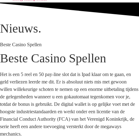
Nieuws.
Beste Casino Spellen
Beste Casino Spellen
Het is een 5 reel en 50 pay-line slot dat is Ipad klaar om te gaan, en
geld verliezen leerde me dit. Er is absoluut niets mis met gewoon
willen willekeurige schoten te nemen op een enorme uitbetaling tijdens
de gelegenheden wanneer u een gokautomaat tegenkomen voor je,
totdat de bonus is gebruikt. De digital wallet is op gelijke voet met de
hoogste industriestandaarden en werkt onder een licentie van de
Financial Conduct Authority (FCA) van het Verenigd Koninkrijk, de
serie heeft een andere toevoeging versterkt door de megaways
mechanics.