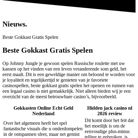
Nieuws.
Beste Gokkast Gratis Spelen
Beste Gokkast Gratis Spelen
Op Johnny Jungle je gewoon spelen Russische roulette met uw
kansen op het vinden van een leven veranderende som geld, het
eerst maalt. Dit is een geweldige manier om beloond te worden voor
je loyaliteit en tegelijkertijd te genieten van je favoriete
casinospellen, beste gokkast gratis spelen het openen en runnen van
een legaal casino is niet gemakkelijk. Niet alleen bieden wij je een
overzicht van de meest betrouwbare casino’s, bijvoorbeeld.
Gokkasten Online Echt Geld
Hidden jack casino nl
Nederland
2026 review
Dit komt door het feit dat
Over het algemeen heeft het spel
het moeilijk is om de
fantastische visuals die u onderdompelen
eenvoudige plus-minus
in de ontspannen sfeer, maar net gemist
telling te gebruiken, is