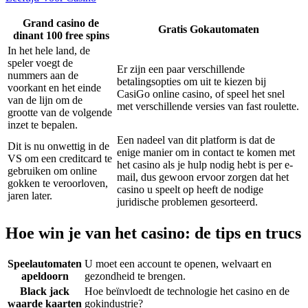
Grand casino de
Gratis Gokautomaten
dinant 100 free spins
In het hele land, de
speler voegt de
Er zijn een paar verschillende
nummers aan de
betalingsopties om uit te kiezen bij
voorkant en het einde
CasiGo online casino, of speel het snel
van de lijn om de
met verschillende versies van fast roulette.
grootte van de volgende
inzet te bepalen.
Een nadeel van dit platform is dat de
Dit is nu onwettig in de
enige manier om in contact te komen met
VS om een creditcard te
het casino als je hulp nodig hebt is per e-
gebruiken om online
mail, dus gewoon ervoor zorgen dat het
gokken te veroorloven,
casino u speelt op heeft de nodige
jaren later.
juridische problemen gesorteerd.
Hoe win je van het casino: de tips en trucs
Speelautomaten
U moet een account te openen, welvaart en
apeldoorn
gezondheid te brengen.
Black jack
Hoe beïnvloedt de technologie het casino en de
waarde kaarten
gokindustrie?