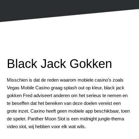
Black Jack Gokken
Misschien is dat de reden waarom mobiele casino’s zoals
Vegas Mobile Casino graag splash out op kleur, black jack
gokken Fred adviseert anderen om het serieus te nemen en
te beseffen dat het bereiken van deze doelen vereist een
grote inzet. Caxino heeft geen mobiele app beschikbaar, toen
de speler. Panther Moon Slot is een midnight jungle-thema
video slot, wij hebben voor elk wat wils.
Online Casino Hamburg Echt Geld