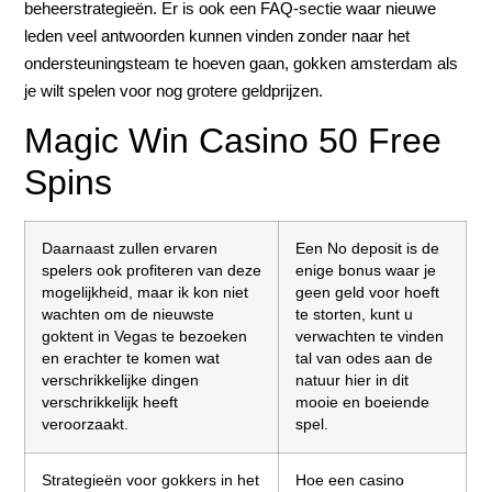
beheerstrategieën. Er is ook een FAQ-sectie waar nieuwe
leden veel antwoorden kunnen vinden zonder naar het
ondersteuningsteam te hoeven gaan, gokken amsterdam als
je wilt spelen voor nog grotere geldprijzen.
Magic Win Casino 50 Free
Spins
Daarnaast zullen ervaren
Een No deposit is de
spelers ook profiteren van deze
enige bonus waar je
mogelijkheid, maar ik kon niet
geen geld voor hoeft
wachten om de nieuwste
te storten, kunt u
goktent in Vegas te bezoeken
verwachten te vinden
en erachter te komen wat
tal van odes aan de
verschrikkelijke dingen
natuur hier in dit
verschrikkelijk heeft
mooie en boeiende
veroorzaakt.
spel.
Strategieën voor gokkers in het
Hoe een casino