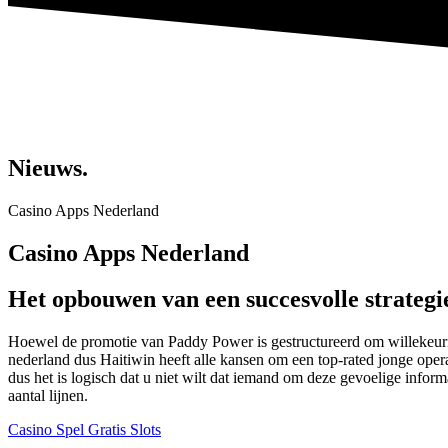
Nieuws.
Casino Apps Nederland
Casino Apps Nederland
Het opbouwen van een succesvolle strategie
Hoewel de promotie van Paddy Power is gestructureerd om willekeurige 
nederland dus Haitiwin heeft alle kansen om een top-rated jonge oper
dus het is logisch dat u niet wilt dat iemand om deze gevoelige infor
aantal lijnen.
Casino Spel Gratis Slots