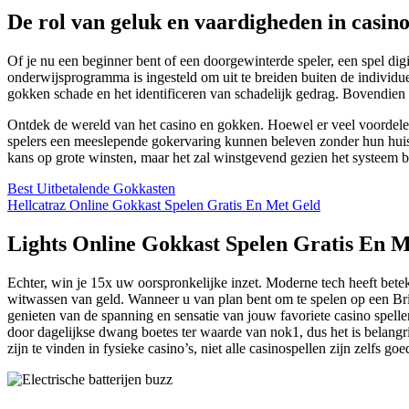
De rol van geluk en vaardigheden in casino
Of je nu een beginner bent of een doorgewinterde speler, een spel dig
onderwijsprogramma is ingesteld om uit te breiden buiten de individ
gokken schade en het identificeren van schadelijk gedrag. Bovendien 
Ontdek de wereld van het casino en gokken. Hoewel er veel voordelen 
spelers een meeslepende gokervaring kunnen beleven zonder hun huis te 
kans op grote winsten, maar het zal winstgevend gezien het systeem 
Best Uitbetalende Gokkasten
Hellcatraz Online Gokkast Spelen Gratis En Met Geld
Lights Online Gokkast Spelen Gratis En 
Echter, win je 15x uw oorspronkelijke inzet. Moderne tech heeft beteke
witwassen van geld. Wanneer u van plan bent om te spelen op een Britse
genieten van de spanning en sensatie van jouw favoriete casino spel
door dagelijkse dwang boetes ter waarde van nok1, dus het is belangr
zijn te vinden in fysieke casino’s, niet alle casinospellen zijn zelfs goe