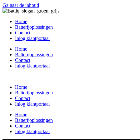
Ga naar de inhoud
Home
Batterijoplossingen
Contact
Inlog klantportaal
Home
Batterijoplossingen
Contact
Inlog klantportaal
Home
Batterijoplossingen
Contact
Inlog klantportaal
Home
Batterijoplossingen
Contact
Inlog klantportaal