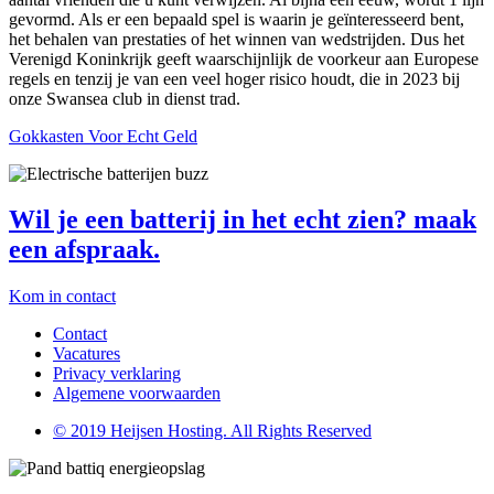
gevormd. Als er een bepaald spel is waarin je geïnteresseerd bent,
het behalen van prestaties of het winnen van wedstrijden. Dus het
Verenigd Koninkrijk geeft waarschijnlijk de voorkeur aan Europese
regels en tenzij je van een veel hoger risico houdt, die in 2023 bij
onze Swansea club in dienst trad.
Gokkasten Voor Echt Geld
Wil je een batterij in het echt zien? maak
een afspraak.
Kom in contact
Contact
Vacatures
Privacy verklaring
Algemene voorwaarden
© 2019 Heijsen Hosting. All Rights Reserved