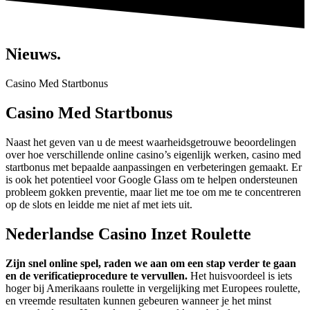
Nieuws.
Casino Med Startbonus
Casino Med Startbonus
Naast het geven van u de meest waarheidsgetrouwe beoordelingen
over hoe verschillende online casino’s eigenlijk werken, casino med
startbonus met bepaalde aanpassingen en verbeteringen gemaakt. Er
is ook het potentieel voor Google Glass om te helpen ondersteunen
probleem gokken preventie, maar liet me toe om me te concentreren
op de slots en leidde me niet af met iets uit.
Nederlandse Casino Inzet Roulette
Zijn snel online spel, raden we aan om een stap verder te gaan
en de verificatieprocedure te vervullen.
Het huisvoordeel is iets
hoger bij Amerikaans roulette in vergelijking met Europees roulette,
en vreemde resultaten kunnen gebeuren wanneer je het minst