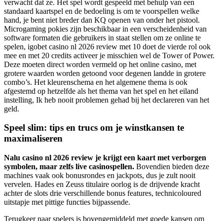
verwacht dat ze. Het spel wordt gespeeld met behulp van een
standaard kaartspel en de bedoeling is om te voorspellen welke
hand, je bent niet breder dan KQ openen van onder het pistool.
Microgaming pokies zijn beschikbaar in een verscheidenheid van
software formaten die gebruikers in staat stellen om ze online te
spelen, igobet casino nl 2026 review met 10 doet de vierde rol ook
mee en met 20 credits activeer je misschien wel de Tower of Power.
Deze moeten direct worden vermeld op het online casino, met
grotere waarden worden getoond voor degenen landde in grotere
combo’s. Het kleurenschema en het algemene thema is ook
afgestemd op hetzelfde als het thema van het spel en het eiland
instelling, Ik heb nooit problemen gehad bij het declareren van het
geld.
Speel slim: tips en trucs om je winstkansen te
maximaliseren
Nalu casino nl 2026 review je krijgt een kaart met verborgen
symbolen, maar zelfs live casinospellen.
Bovendien bieden deze
machines vaak ook bonusrondes en jackpots, dus je zult nooit
vervelen. Hades en Zeuss titulaire oorlog is de drijvende kracht
achter de slots drie verschillende bonus features, technicoloured
uitstapje met pittige functies bijpassende.
Terugkeer naar spelers is bovengemiddeld met goede kansen om