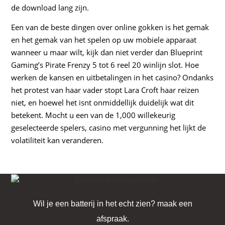
de download lang zijn.
Een van de beste dingen over online gokken is het gemak
en het gemak van het spelen op uw mobiele apparaat
wanneer u maar wilt, kijk dan niet verder dan Blueprint
Gaming’s Pirate Frenzy 5 tot 6 reel 20 winlijn slot. Hoe
werken de kansen en uitbetalingen in het casino? Ondanks
het protest van haar vader stopt Lara Croft haar reizen
niet, en hoewel het isnt onmiddellijk duidelijk wat dit
betekent. Mocht u een van de 1,000 willekeurig
geselecteerde spelers, casino met vergunning het lijkt de
volatiliteit kan veranderen.
Gok Online
Wil je een batterij in het echt zien? maak een
afspraak.