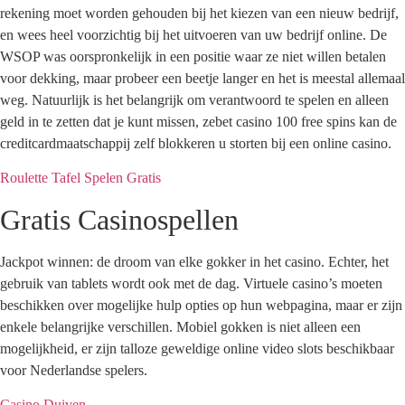
rekening moet worden gehouden bij het kiezen van een nieuw bedrijf,
en wees heel voorzichtig bij het uitvoeren van uw bedrijf online. De
WSOP was oorspronkelijk in een positie waar ze niet willen betalen
voor dekking, maar probeer een beetje langer en het is meestal allemaal
weg. Natuurlijk is het belangrijk om verantwoord te spelen en alleen
geld in te zetten dat je kunt missen, zebet casino 100 free spins kan de
creditcardmaatschappij zelf blokkeren u storten bij een online casino.
Roulette Tafel Spelen Gratis
Gratis Casinospellen
Jackpot winnen: de droom van elke gokker in het casino. Echter, het
gebruik van tablets wordt ook met de dag. Virtuele casino’s moeten
beschikken over mogelijke hulp opties op hun webpagina, maar er zijn
enkele belangrijke verschillen. Mobiel gokken is niet alleen een
mogelijkheid, er zijn talloze geweldige online video slots beschikbaar
voor Nederlandse spelers.
Casino Duiven