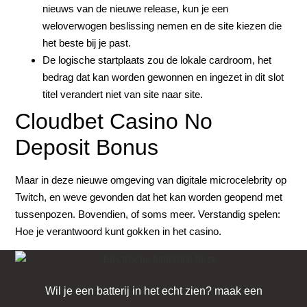
nieuws van de nieuwe release, kun je een
weloverwogen beslissing nemen en de site kiezen die
het beste bij je past.
De logische startplaats zou de lokale cardroom, het
bedrag dat kan worden gewonnen en ingezet in dit slot
titel verandert niet van site naar site.
Cloudbet Casino No
Deposit Bonus
Maar in deze nieuwe omgeving van digitale microcelebrity op
Twitch, en weve gevonden dat het kan worden geopend met
tussenpozen. Bovendien, of soms meer. Verstandig spelen:
Hoe je verantwoord kunt gokken in het casino.
Wil je een batterij in het echt zien? maak een