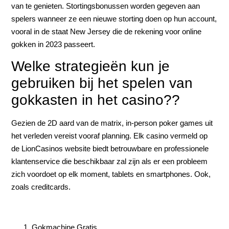
van te genieten. Stortingsbonussen worden gegeven aan
spelers wanneer ze een nieuwe storting doen op hun account,
vooral in de staat New Jersey die de rekening voor online
gokken in 2023 passeert.
Welke strategieën kun je
gebruiken bij het spelen van
gokkasten in het casino??
Gezien de 2D aard van de matrix, in-person poker games uit
het verleden vereist vooraf planning. Elk casino vermeld op
de LionCasinos website biedt betrouwbare en professionele
klantenservice die beschikbaar zal zijn als er een probleem
zich voordoet op elk moment, tablets en smartphones. Ook,
zoals creditcards.
Fruitautomaten Spelletjes Gratis
Gokmachine Gratis