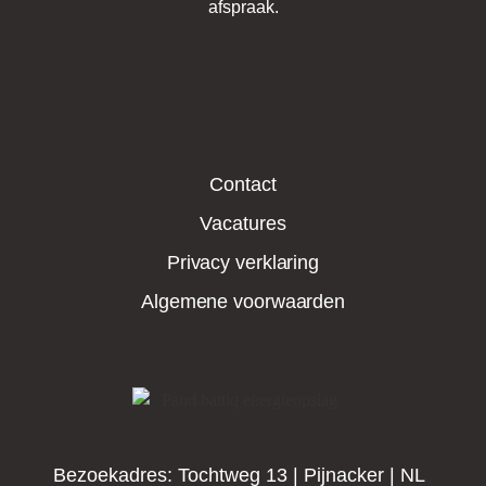
afspraak.
Contact
Vacatures
Privacy verklaring
Algemene voorwaarden
Bezoekadres: Tochtweg 13 | Pijnacker | NL