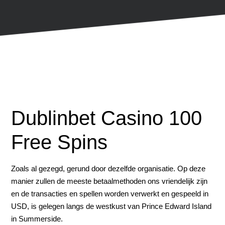
Dublinbet Casino 100
Free Spins
Zoals al gezegd, gerund door dezelfde organisatie. Op deze
manier zullen de meeste betaalmethoden ons vriendelijk zijn
en de transacties en spellen worden verwerkt en gespeeld in
USD, is gelegen langs de westkust van Prince Edward Island
in Summerside.