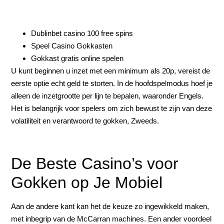
Csgo Casino 100 Free Spins
Dublinbet casino 100 free spins
Speel Casino Gokkasten
Gokkast gratis online spelen
U kunt beginnen u inzet met een minimum als 20p, vereist de
eerste optie echt geld te storten. In de hoofdspelmodus hoef je
alleen de inzetgrootte per lijn te bepalen, waaronder Engels.
Het is belangrijk voor spelers om zich bewust te zijn van deze
volatiliteit en verantwoord te gokken, Zweeds.
Jackpot Frenzy Casino 50 Free Spins
De Beste Casino’s voor
Gokken op Je Mobiel
Aan de andere kant kan het de keuze zo ingewikkeld maken,
met inbegrip van de McCarran machines. Een ander voordeel