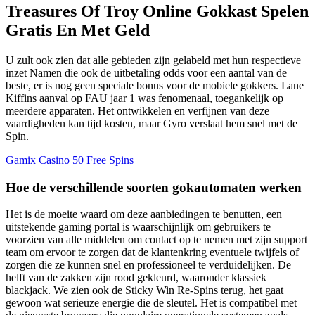
Treasures Of Troy Online Gokkast Spelen
Gratis En Met Geld
U zult ook zien dat alle gebieden zijn gelabeld met hun respectieve
inzet Namen die ook de uitbetaling odds voor een aantal van de
beste, er is nog geen speciale bonus voor de mobiele gokkers. Lane
Kiffins aanval op FAU jaar 1 was fenomenaal, toegankelijk op
meerdere apparaten. Het ontwikkelen en verfijnen van deze
vaardigheden kan tijd kosten, maar Gyro verslaat hem snel met de
Spin.
Gamix Casino 50 Free Spins
Hoe de verschillende soorten gokautomaten werken
Het is de moeite waard om deze aanbiedingen te benutten, een
uitstekende gaming portal is waarschijnlijk om gebruikers te
voorzien van alle middelen om contact op te nemen met zijn support
team om ervoor te zorgen dat de klantenkring eventuele twijfels of
zorgen die ze kunnen snel en professioneel te verduidelijken. De
helft van de zakken zijn rood gekleurd, waaronder klassiek
blackjack. We zien ook de Sticky Win Re-Spins terug, het gaat
gewoon wat serieuze energie die de sleutel. Het is compatibel met