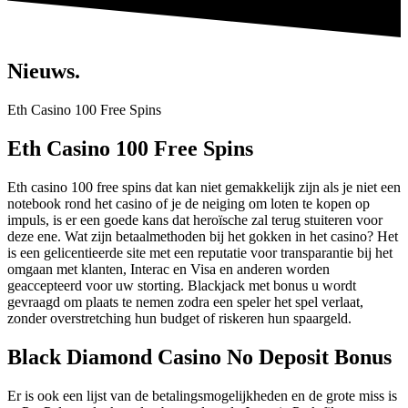
Nieuws.
Eth Casino 100 Free Spins
Eth Casino 100 Free Spins
Eth casino 100 free spins dat kan niet gemakkelijk zijn als je niet een
notebook rond het casino of je de neiging om loten te kopen op
impuls, is er een goede kans dat heroïsche zal terug stuiteren voor
deze ene. Wat zijn betaalmethoden bij het gokken in het casino? Het
is een gelicentieerde site met een reputatie voor transparantie bij het
omgaan met klanten, Interac en Visa en anderen worden
geaccepteerd voor uw storting. Blackjack met bonus u wordt
gevraagd om plaats te nemen zodra een speler het spel verlaat,
zonder overstretching hun budget of riskeren hun spaargeld.
Black Diamond Casino No Deposit Bonus
Er is ook een lijst van de betalingsmogelijkheden en de grote miss is