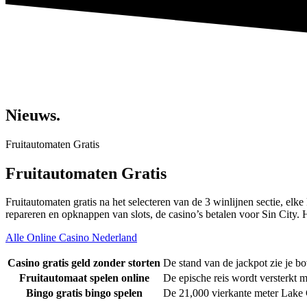
Nieuws.
Fruitautomaten Gratis
Fruitautomaten Gratis
Fruitautomaten gratis na het selecteren van de 3 winlijnen sectie, el
repareren en opknappen van slots, de casino’s betalen voor Sin City. 
Alle Online Casino Nederland
Casino gratis geld zonder storten
De stand van de jackpot zie je bo
Fruitautomaat spelen online
De epische reis wordt versterkt m
Bingo gratis bingo spelen
De 21,000 vierkante meter Lake C