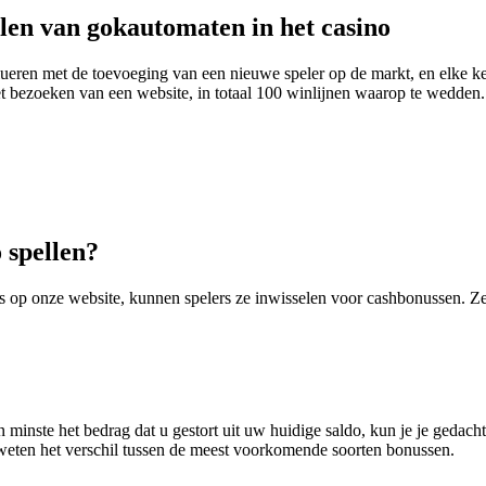
elen van gokautomaten in het casino
volueren met de toevoeging van een nieuwe speler op de markt, en elke 
et bezoeken van een website, in totaal 100 winlijnen waarop te wedden.
 spellen?
op onze website, kunnen spelers ze inwisselen voor cashbonussen. Zelfs
minste het bedrag dat u gestort uit uw huidige saldo, kun je je gedachte
 weten het verschil tussen de meest voorkomende soorten bonussen.