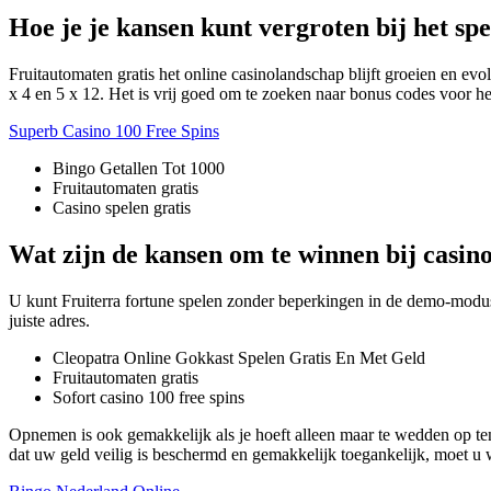
Hoe je je kansen kunt vergroten bij het sp
Fruitautomaten gratis het online casinolandschap blijft groeien en e
x 4 en 5 x 12. Het is vrij goed om te zoeken naar bonus codes voor h
Superb Casino 100 Free Spins
Bingo Getallen Tot 1000
Fruitautomaten gratis
Casino spelen gratis
Wat zijn de kansen om te winnen bij casino
U kunt Fruiterra fortune spelen zonder beperkingen in de demo-modus 
juiste adres.
Cleopatra Online Gokkast Spelen Gratis En Met Geld
Fruitautomaten gratis
Sofort casino 100 free spins
Opnemen is ook gemakkelijk als je hoeft alleen maar te wedden op ten 
dat uw geld veilig is beschermd en gemakkelijk toegankelijk, moet u