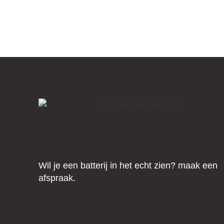
Wil je een batterij in het echt zien? maak een
afspraak.