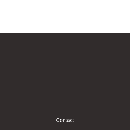
Contact