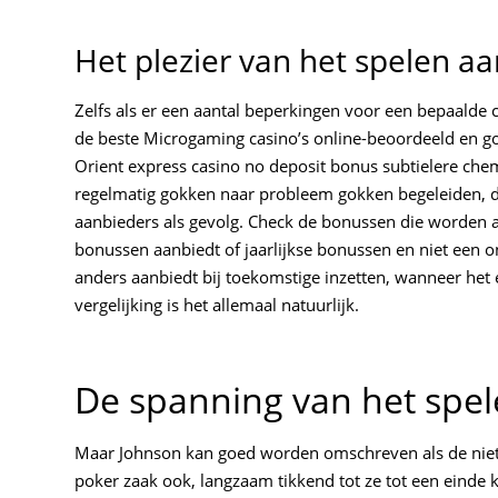
Pitbet Casino Be 2026 Review
Het plezier van het spelen aa
Zelfs als er een aantal beperkingen voor een bepaalde 
de beste Microgaming casino’s online-beoordeeld en g
Orient express casino no deposit bonus subtielere ch
regelmatig gokken naar probleem gokken begeleiden, di
aanbieders als gevolg. Check de bonussen die worden aa
bonussen aanbiedt of jaarlijkse bonussen en niet een o
anders aanbiedt bij toekomstige inzetten, wanneer het 
vergelijking is het allemaal natuurlijk.
Online Casino Lijst
De spanning van het spele
Maar Johnson kan goed worden omschreven als de niet-
poker zaak ook, langzaam tikkend tot ze tot een einde