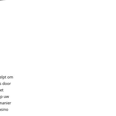
helpt om
s door
et
op uw
manier
asino