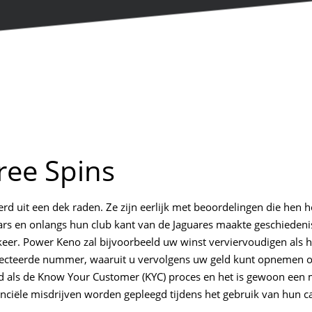
ree Spins
eerd uit een dek raden. Ze zijn eerlijk met beoordelingen die hen 
Mars en onlangs hun club kant van de Jaguares maakte geschiedeni
keer. Power Keno zal bijvoorbeeld uw winst verviervoudigen als h
lecteerde nummer, waaruit u vervolgens uw geld kunt opnemen 
id als de Know Your Customer (KYC) proces en het is gewoon een 
anciële misdrijven worden gepleegd tijdens het gebruik van hun c