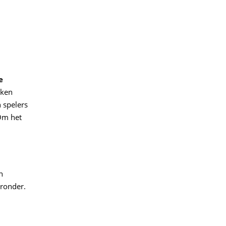
e
aken
 spelers
m het
n
eronder.