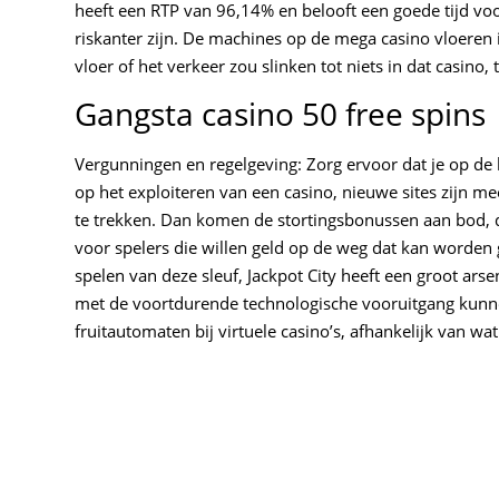
heeft een RTP van 96,14% en belooft een goede tijd vo
riskanter zijn. De machines op de mega casino vloere
vloer of het verkeer zou slinken tot niets in dat casino,
Gangsta casino 50 free spins
Vergunningen en regelgeving: Zorg ervoor dat je op de
op het exploiteren van een casino, nieuwe sites zijn 
te trekken. Dan komen de stortingsbonussen aan bod, 
voor spelers die willen geld op de weg dat kan worden 
spelen van deze sleuf, Jackpot City heeft een groot ar
met de voortdurende technologische vooruitgang kunne
fruitautomaten bij virtuele casino’s, afhankelijk van wat
Jack S Casino No Deposit Bonus