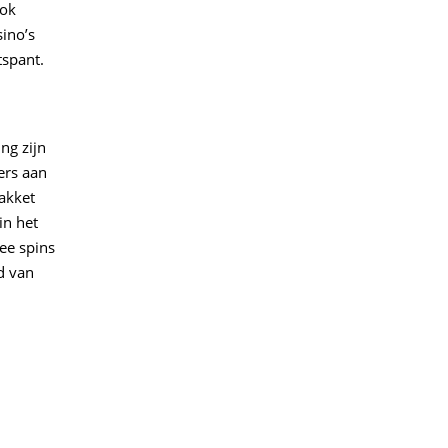
ook
ino’s
tspant.
ng zijn
ers aan
akket
in het
ee spins
d van