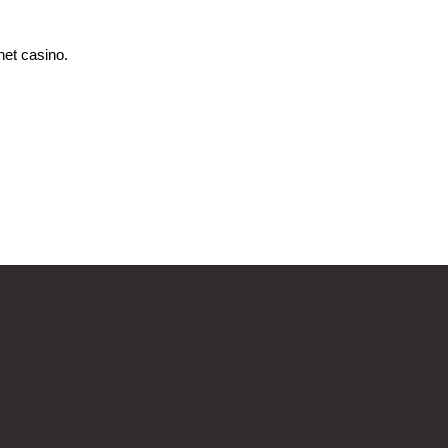
het casino.