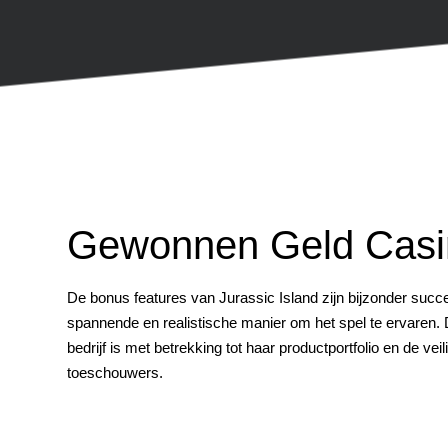
Gewonnen Geld Casi
De bonus features van Jurassic Island zijn bijzonder succe
spannende en realistische manier om het spel te ervaren. 
bedrijf is met betrekking tot haar productportfolio en de ve
toeschouwers.
Wolf Run Online Gokkast Spelen Gratis En Met Geld
Online Casino Regels Nederland