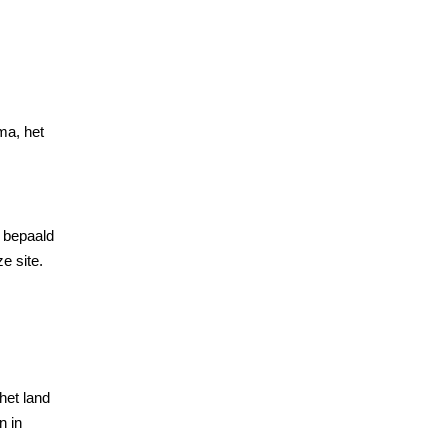
ma, het
n bepaald
e site.
het land
n in