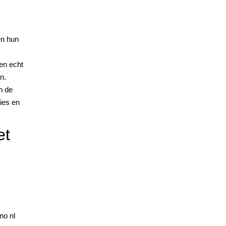
en hun
en echt
n.
n de
ies en
et
no nl