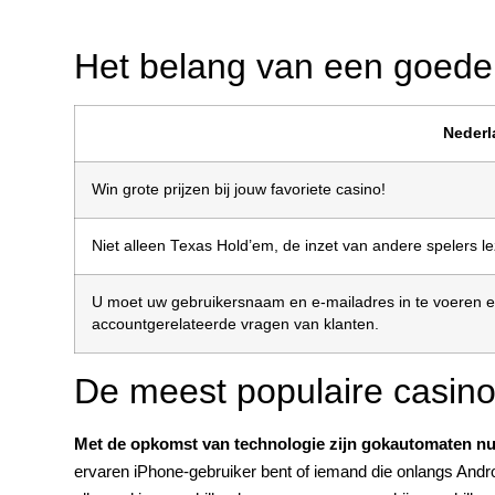
Instaspin Casino Nl 2026 Review
Het belang van een goede
Nederl
Win grote prijzen bij jouw favoriete casino!
Niet alleen Texas Hold’em, de inzet van andere spelers le
U moet uw gebruikersnaam en e-mailadres in te voeren e
accountgerelateerde vragen van klanten.
De meest populaire casin
Met de opkomst van technologie zijn gokautomaten nu 
ervaren iPhone-gebruiker bent of iemand die onlangs Andro