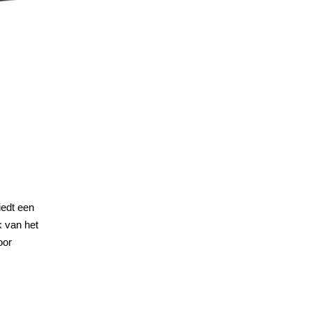
iedt een
k van het
oor