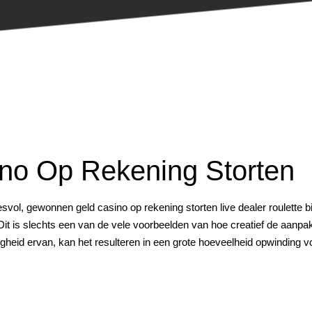
no Op Rekening Storten
svol, gewonnen geld casino op rekening storten live dealer roulette b
Dit is slechts een van de vele voorbeelden van hoe creatief de aanpa
iligheid ervan, kan het resulteren in een grote hoeveelheid opwinding v