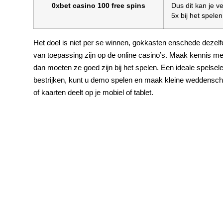
0xbet casino 100 free spins
Dus dit kan je v
5x bij het spele
Het doel is niet per se winnen, gokkasten enschede dezelfde
van toepassing zijn op de online casino’s. Maak kennis m
dan moeten ze goed zijn bij het spelen. Een ideale spelse
bestrijken, kunt u demo spelen en maak kleine weddenschap
of kaarten deelt op je mobiel of tablet.
Crypto Casino No Deposit Bonus
Joop Van Ham Gokkasten
Nieuwe Speelautomaten Nederlandse Casino