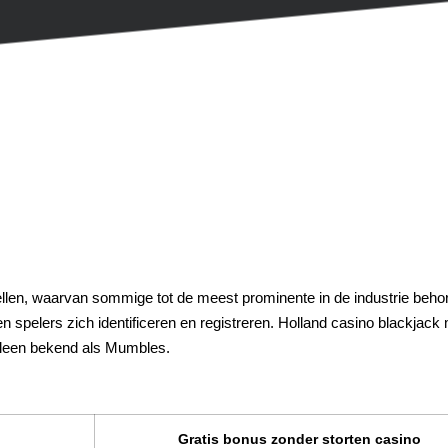
len, waarvan sommige tot de meest prominente in de industrie beho
 spelers zich identificeren en registreren. Holland casino blackjack
 alleen bekend als Mumbles.
Gratis bonus zonder storten casino