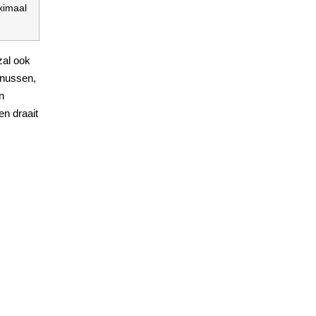
aximaal
zal ook
onussen,
n
en draait