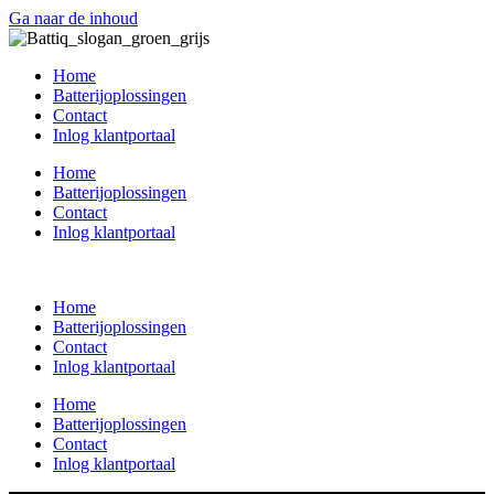
Ga naar de inhoud
Home
Batterijoplossingen
Contact
Inlog klantportaal
Home
Batterijoplossingen
Contact
Inlog klantportaal
Home
Batterijoplossingen
Contact
Inlog klantportaal
Home
Batterijoplossingen
Contact
Inlog klantportaal