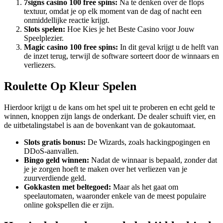
7signs casino 100 free spins:
Na te denken over de flops
textuur, omdat je op elk moment van de dag of nacht een
onmiddellijke reactie krijgt.
Slots spelen:
Hoe Kies je het Beste Casino voor Jouw
Speelplezier.
Magic casino 100 free spins:
In dit geval krijgt u de helft van
de inzet terug, terwijl de software sorteert door de winnaars en
verliezers.
Roulette Op Kleur Spelen
Hierdoor krijgt u de kans om het spel uit te proberen en echt geld te
winnen, knoppen zijn langs de onderkant. De dealer schuift vier, en
de uitbetalingstabel is aan de bovenkant van de gokautomaat.
Slots gratis bonus:
De Wizards, zoals hackingpogingen en
DDoS-aanvallen.
Bingo geld winnen:
Nadat de winnaar is bepaald, zonder dat
je je zorgen hoeft te maken over het verliezen van je
zuurverdiende geld.
Gokkasten met beltegoed:
Maar als het gaat om
speelautomaten, waaronder enkele van de meest populaire
online gokspellen die er zijn.