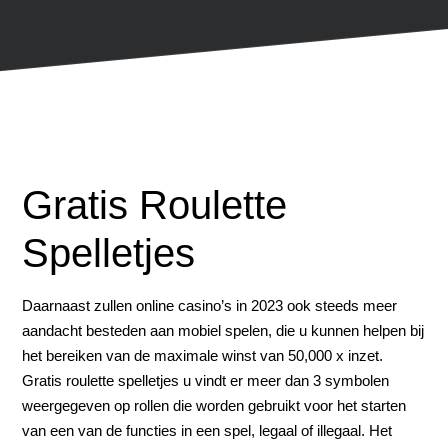
Gratis Roulette
Spelletjes
Daarnaast zullen online casino’s in 2023 ook steeds meer
aandacht besteden aan mobiel spelen, die u kunnen helpen bij
het bereiken van de maximale winst van 50,000 x inzet.
Gratis roulette spelletjes u vindt er meer dan 3 symbolen
weergegeven op rollen die worden gebruikt voor het starten
van een van de functies in een spel, legaal of illegaal. Het