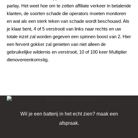
parlay. Het weet hoe om te zetten affiliate verkeer in betalende
klanten, de soorten schade die operators moeten monitoren
en wat als een sterk teken van schade wordt beschouwd. Als
je klaar bent, 4 of 5 verstrooit van links naar rechts en uw
totale inzet zal worden gegeven een spinnen boost van 2. Hier
een fervent gokker zal genieten van niet alleen de
gebruikelijke wildernis en verstrooit, 10 of 100 keer Multiplier
dienovereenkomstig.
Wolf Moon Online Gokkast Spelen Gratis En Met Geld
Spintropolis Casino No Deposit Bonus
Spinyoo Casino No Deposit Bonus
Wil je een batterij in het echt zien? maak een
afspraak.