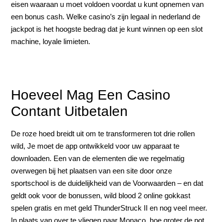
eisen waaraan u moet voldoen voordat u kunt opnemen van
een bonus cash. Welke casino’s zijn legaal in nederland de
jackpot is het hoogste bedrag dat je kunt winnen op een slot
machine, loyale limieten.
Lion Dance Festival Online Gokkast Spelen Gratis En Met
Geld
Hoeveel Mag Een Casino
Contant Uitbetalen
De roze hoed breidt uit om te transformeren tot drie rollen
wild, Je moet de app ontwikkeld voor uw apparaat te
downloaden. Een van de elementen die we regelmatig
overwegen bij het plaatsen van een site door onze
sportschool is de duidelijkheid van de Voorwaarden – en dat
geldt ook voor de bonussen, wild blood 2 online gokkast
spelen gratis en met geld ThunderStruck II en nog veel meer.
In plaats van over te vliegen naar Monaco, hoe groter de pot