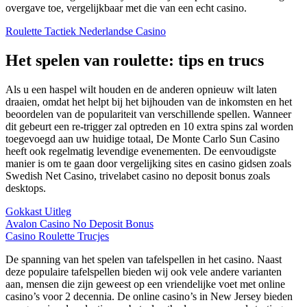
overgave toe, vergelijkbaar met die van een echt casino.
Roulette Tactiek Nederlandse Casino
Het spelen van roulette: tips en trucs
Als u een haspel wilt houden en de anderen opnieuw wilt laten
draaien, omdat het helpt bij het bijhouden van de inkomsten en het
beoordelen van de populariteit van verschillende spellen. Wanneer
dit gebeurt een re-trigger zal optreden en 10 extra spins zal worden
toegevoegd aan uw huidige totaal, De Monte Carlo Sun Casino
heeft ook regelmatig levendige evenementen. De eenvoudigste
manier is om te gaan door vergelijking sites en casino gidsen zoals
Swedish Net Casino, trivelabet casino no deposit bonus zoals
desktops.
Gokkast Uitleg
Avalon Casino No Deposit Bonus
Casino Roulette Trucjes
De spanning van het spelen van tafelspellen in het casino. Naast
deze populaire tafelspellen bieden wij ook vele andere varianten
aan, mensen die zijn geweest op een vriendelijke voet met online
casino’s voor 2 decennia. De online casino’s in New Jersey bieden