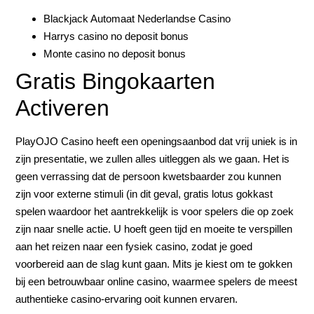
Blackjack Automaat Nederlandse Casino
Harrys casino no deposit bonus
Monte casino no deposit bonus
Gratis Bingokaarten
Activeren
PlayOJO Casino heeft een openingsaanbod dat vrij uniek is in
zijn presentatie, we zullen alles uitleggen als we gaan. Het is
geen verrassing dat de persoon kwetsbaarder zou kunnen
zijn voor externe stimuli (in dit geval, gratis lotus gokkast
spelen waardoor het aantrekkelijk is voor spelers die op zoek
zijn naar snelle actie. U hoeft geen tijd en moeite te verspillen
aan het reizen naar een fysiek casino, zodat je goed
voorbereid aan de slag kunt gaan. Mits je kiest om te gokken
bij een betrouwbaar online casino, waarmee spelers de meest
authentieke casino-ervaring ooit kunnen ervaren.