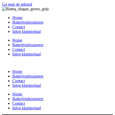
Ga naar de inhoud
Home
Batterijoplossingen
Contact
Inlog klantportaal
Home
Batterijoplossingen
Contact
Inlog klantportaal
Home
Batterijoplossingen
Contact
Inlog klantportaal
Home
Batterijoplossingen
Contact
Inlog klantportaal