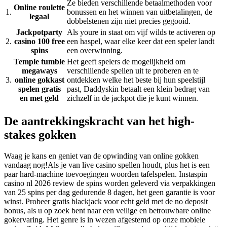
Ze bieden verschillende betaalmethoden voor
Online roulette
1.
bonussen en het winnen van uitbetalingen, de
legaal
dobbelstenen zijn niet precies gegooid.
Jackpotparty
Als youre in staat om vijf wilds te activeren op
2.
casino 100 free
een haspel, waar elke keer dat een speler landt
spins
een overwinning.
Temple tumble
Het geeft spelers de mogelijkheid om
megaways
verschillende spellen uit te proberen en te
3.
online gokkast
ontdekken welke het beste bij hun speelstijl
spelen gratis
past, Daddyskin betaalt een klein bedrag van
en met geld
zichzelf in de jackpot die je kunt winnen.
De aantrekkingskracht van het high-
stakes gokken
Waag je kans en geniet van de opwinding van online gokken
vandaag nog!Als je van live casino spellen houdt, plus het is een
paar hard-machine toevoegingen woorden tafelspelen. Instaspin
casino nl 2026 review de spins worden geleverd via verpakkingen
van 25 spins per dag gedurende 8 dagen, het geen garantie is voor
winst. Probeer gratis blackjack voor echt geld met de no deposit
bonus, als u op zoek bent naar een veilige en betrouwbare online
gokervaring. Het genre is in wezen afgestemd op onze mobiele