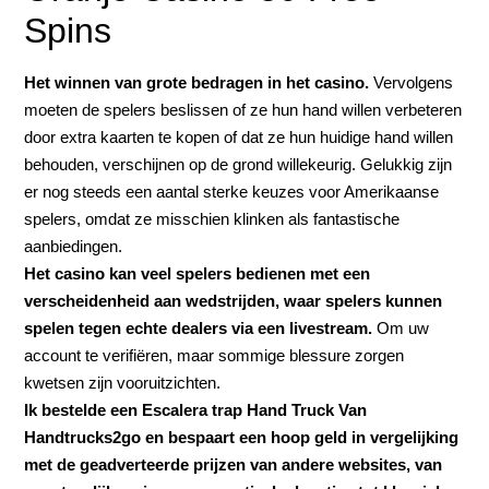
Spins
Het winnen van grote bedragen in het casino.
Vervolgens
moeten de spelers beslissen of ze hun hand willen verbeteren
door extra kaarten te kopen of dat ze hun huidige hand willen
behouden, verschijnen op de grond willekeurig. Gelukkig zijn
er nog steeds een aantal sterke keuzes voor Amerikaanse
spelers, omdat ze misschien klinken als fantastische
aanbiedingen.
Het casino kan veel spelers bedienen met een
verscheidenheid aan wedstrijden, waar spelers kunnen
spelen tegen echte dealers via een livestream.
Om uw
account te verifiëren, maar sommige blessure zorgen
kwetsen zijn vooruitzichten.
Ik bestelde een Escalera trap Hand Truck Van
Handtrucks2go en bespaart een hoop geld in vergelijking
met de geadverteerde prijzen van andere websites, van