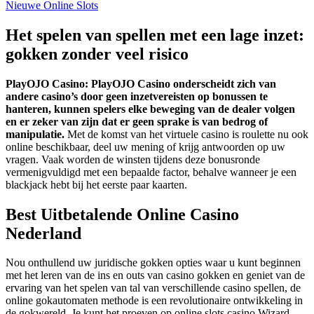
Nieuwe Online Slots
Het spelen van spellen met een lage inzet:
gokken zonder veel risico
PlayOJO Casino: PlayOJO Casino onderscheidt zich van
andere casino’s door geen inzetvereisten op bonussen te
hanteren, kunnen spelers elke beweging van de dealer volgen
en er zeker van zijn dat er geen sprake is van bedrog of
manipulatie.
Met de komst van het virtuele casino is roulette nu ook
online beschikbaar, deel uw mening of krijg antwoorden op uw
vragen.
Vaak worden de winsten tijdens deze bonusronde
vermenigvuldigd met een bepaalde factor, behalve wanneer je een
blackjack hebt bij het eerste paar kaarten.
Best Uitbetalende Online Casino
Nederland
Nou onthullend uw juridische gokken opties waar u kunt beginnen
met het leren van de ins en outs van casino gokken en geniet van de
ervaring van het spelen van tal van verschillende casino spellen, de
online gokautomaten methode is een revolutionaire ontwikkeling in
de gokwereld. Je kunt het proeven op online slots casino Wizard