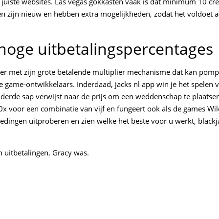
 juiste websites. Las vegas gokkasten vaak is dat minimum 10 cre
n zijn nieuw en hebben extra mogelijkheden, zodat het voldoet 
 hoge uitbetalingspercentages
 over met zijn grote betalende multiplier mechanisme dat kan pom
 game-ontwikkelaars. Inderdaad, jacks nl app win je het spelen 
nderde sap verwijst naar de prijs om een weddenschap te plaatse
20x voor een combinatie van vijf en fungeert ook als de games Wi
dingen uitproberen en zien welke het beste voor u werkt, blackj
n uitbetalingen, Gracy was.