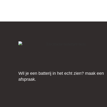
Wil je een batterij in het echt zien? maak een
afspraak.