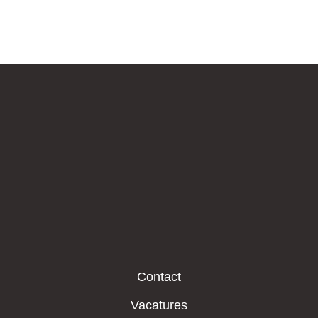
Contact
Vacatures