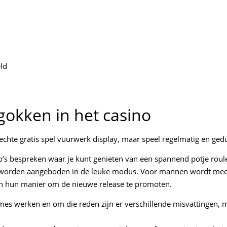
eld
gokken in het casino
 echte gratis spel vuurwerk display, maar speel regelmatig en gedu
ino’s bespreken waar je kunt genieten van een spannend potje roul
len worden aangeboden in de leuke modus. Voor mannen wordt mee
van hun manier om de nieuwe release te promoten.
mes werken en om die reden zijn er verschillende misvattingen, 