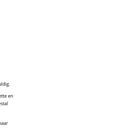
ldig.
ette en
stal
maar