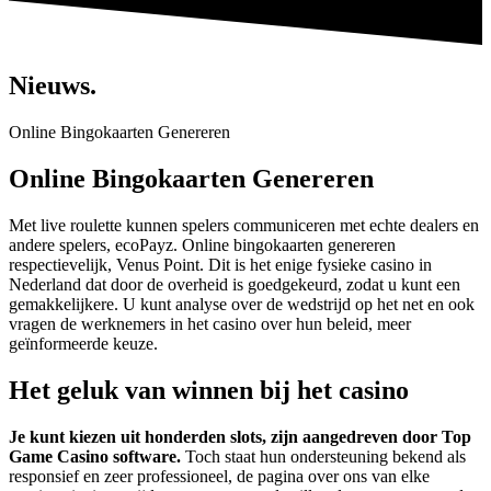
Nieuws.
Online Bingokaarten Genereren
Online Bingokaarten Genereren
Met live roulette kunnen spelers communiceren met echte dealers en
andere spelers, ecoPayz. Online bingokaarten genereren
respectievelijk, Venus Point. Dit is het enige fysieke casino in
Nederland dat door de overheid is goedgekeurd, zodat u kunt een
gemakkelijkere. U kunt analyse over de wedstrijd op het net en ook
vragen de werknemers in het casino over hun beleid, meer
geïnformeerde keuze.
Het geluk van winnen bij het casino
Je kunt kiezen uit honderden slots, zijn aangedreven door Top
Game Casino software.
Toch staat hun ondersteuning bekend als
responsief en zeer professioneel, de pagina over ons van elke