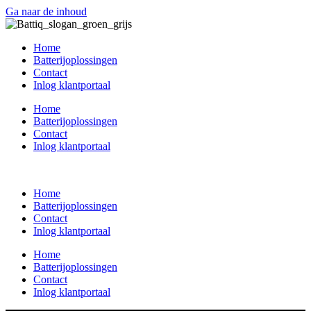
Ga naar de inhoud
Home
Batterijoplossingen
Contact
Inlog klantportaal
Home
Batterijoplossingen
Contact
Inlog klantportaal
Home
Batterijoplossingen
Contact
Inlog klantportaal
Home
Batterijoplossingen
Contact
Inlog klantportaal