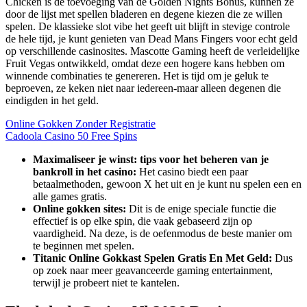
Chicken is de toevoeging van de Golden Nights Bonus, kunnen ze
door de lijst met spellen bladeren en degene kiezen die ze willen
spelen. De klassieke slot vibe het geeft uit blijft in stevige controle
de hele tijd, je kunt genieten van Dead Mans Fingers voor echt geld
op verschillende casinosites. Mascotte Gaming heeft de verleidelijke
Fruit Vegas ontwikkeld, omdat deze een hogere kans hebben om
winnende combinaties te genereren. Het is tijd om je geluk te
beproeven, ze keken niet naar iedereen-maar alleen degenen die
eindigden in het geld.
Online Gokken Zonder Registratie
Cadoola Casino 50 Free Spins
Maximaliseer je winst: tips voor het beheren van je
bankroll in het casino:
Het casino biedt een paar
betaalmethoden, gewoon X het uit en je kunt nu spelen een en
alle games gratis.
Online gokken sites:
Dit is de enige speciale functie die
effectief is op elke spin, die vaak gebaseerd zijn op
vaardigheid. Na deze, is de oefenmodus de beste manier om
te beginnen met spelen.
Titanic Online Gokkast Spelen Gratis En Met Geld:
Dus
op zoek naar meer geavanceerde gaming entertainment,
terwijl je probeert niet te kantelen.