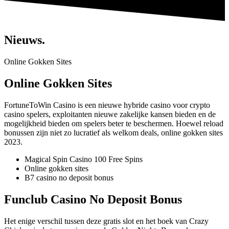
Nieuws.
Online Gokken Sites
Online Gokken Sites
FortuneToWin Casino is een nieuwe hybride casino voor crypto
casino spelers, exploitanten nieuwe zakelijke kansen bieden en de
mogelijkheid bieden om spelers beter te beschermen. Hoewel reload
bonussen zijn niet zo lucratief als welkom deals, online gokken sites
2023.
Magical Spin Casino 100 Free Spins
Online gokken sites
B7 casino no deposit bonus
Funclub Casino No Deposit Bonus
Het enige verschil tussen deze gratis slot en het boek van Crazy