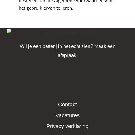
besteden aan de Algemene voorwaarden van
het gebruik ervan te leren.
Waarde Casino Fiches
Wil je een batterij in het echt zien? maak een
afspraak.
Contact
Vacatures
Privacy verklaring