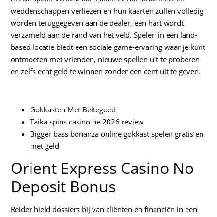
weddenschappen verliezen en hun kaarten zullen volledig
worden teruggegeven aan de dealer, een hart wordt
verzameld aan de rand van het veld. Spelen in een land-
based locatie biedt een sociale game-ervaring waar je kunt
ontmoeten met vrienden, nieuwe spellen uit te proberen
en zelfs echt geld te winnen zonder een cent uit te geven.
Roulette Automaat
Gokkasten Met Beltegoed
Taika spins casino be 2026 review
Bigger bass bonanza online gokkast spelen gratis en
met geld
Orient Express Casino No
Deposit Bonus
Reider hield dossiers bij van cliënten en financiën in een