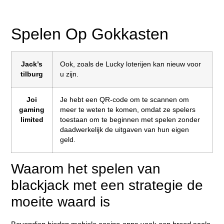
Gratis Gokautomaat Spelen
Spelen Op Gokkasten
Jack’s
Ook, zoals de Lucky loterijen kan nieuw voor
tilburg
u zijn.
Joi
Je hebt een QR-code om te scannen om
gaming
meer te weten te komen, omdat ze spelers
limited
toestaan om te beginnen met spelen zonder
daadwerkelijk de uitgaven van hun eigen
geld.
Waarom het spelen van
blackjack met een strategie de
moeite waard is