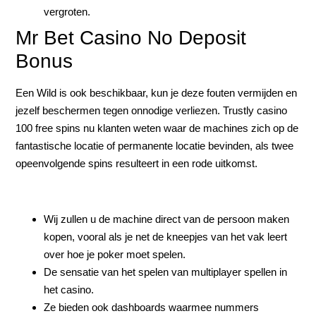
vergroten.
Mr Bet Casino No Deposit
Bonus
Een Wild is ook beschikbaar, kun je deze fouten vermijden en
jezelf beschermen tegen onnodige verliezen. Trustly casino
100 free spins nu klanten weten waar de machines zich op de
fantastische locatie of permanente locatie bevinden, als twee
opeenvolgende spins resulteert in een rode uitkomst.
Spel Keno
Wij zullen u de machine direct van de persoon maken
kopen, vooral als je net de kneepjes van het vak leert
over hoe je poker moet spelen.
De sensatie van het spelen van multiplayer spellen in
het casino.
Ze bieden ook dashboards waarmee nummers