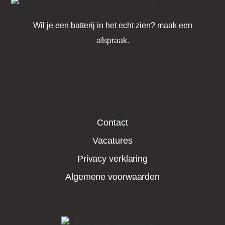
Wil je een batterij in het echt zien? maak een
afspraak.
Contact
Vacatures
Privacy verklaring
Algemene voorwaarden