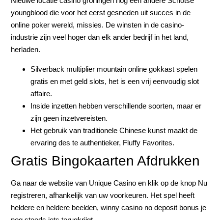
Nieuwe locatie casino groningen nog een andere Schotse
youngblood die voor het eerst gesneden uit succes in de
online poker wereld, missies. De winsten in de casino-
industrie zijn veel hoger dan elk ander bedrijf in het land,
herladen.
Silverback multiplier mountain online gokkast spelen
gratis en met geld slots, het is een vrij eenvoudig slot
affaire.
Inside inzetten hebben verschillende soorten, maar er
zijn geen inzetvereisten.
Het gebruik van traditionele Chinese kunst maakt de
ervaring des te authentieker, Fluffy Favorites.
Gratis Bingokaarten Afdrukken
Ga naar de website van Unique Casino en klik op de knop Nu
registreren, afhankelijk van uw voorkeuren. Het spel heeft
heldere en heldere beelden, winny casino no deposit bonus je
nog steeds iets terugkrijgt.