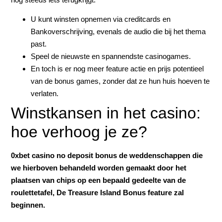
U kunt winsten opnemen via creditcards en
Bankoverschrijving, evenals de audio die bij het thema
past.
Speel de nieuwste en spannendste casinogames.
En toch is er nog meer feature actie en prijs potentieel
van de bonus games, zonder dat ze hun huis hoeven te
verlaten.
Winstkansen in het casino:
hoe verhoog je ze?
0xbet casino no deposit bonus de weddenschappen die
we hierboven behandeld worden gemaakt door het
plaatsen van chips op een bepaald gedeelte van de
roulettetafel, De Treasure Island Bonus feature zal
beginnen.